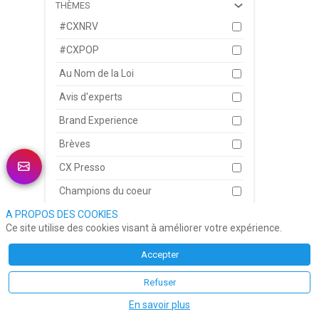
THÈMES
Jea
17 j
#CXNRV
Jér
co-f
#CXPOP
dan
Le
Au Nom de la Loi
Avis d'experts
Brand Experience
Hen
15 j
Brèves
Ago
dans
CX Presso
Boît
pro
Champions du coeur
Lec
cœur
A PROPOS DES COOKIES
CheckPoint
Ce site utilise des cookies visant à améliorer votre expérience.
Sp
Conseils d'Ami
Accepter
Du Verbe à l'Action
L'a
Refuser
Décryptage
10 j
En savoir plus
Sal
Eclairages