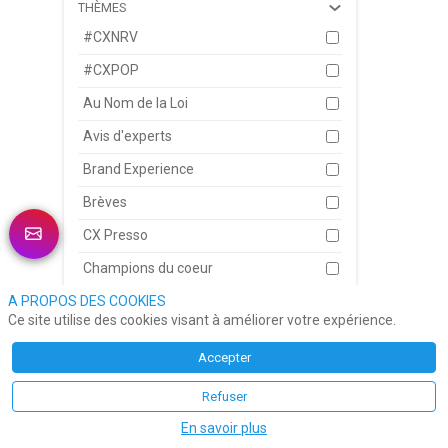
THÈMES
#CXNRV
#CXPOP
Au Nom de la Loi
Avis d'experts
Brand Experience
Jea
17 j
Brèves
Jér
co-f
CX Presso
dan
Le
Champions du coeur
A PROPOS DES COOKIES
CheckPoint
Ce site utilise des cookies visant à améliorer votre expérience.
Conseils d'Ami
Accepter
Du Verbe à l'Action
Refuser
Décryptage
En savoir plus
Eclairages