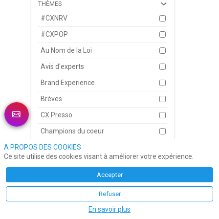
THÈMES
Jea
17 j
#CXNRV
Jér
co-f
#CXPOP
dan
Le
Au Nom de la Loi
Avis d'experts
Brand Experience
Hen
15 j
Brèves
Ago
dans
CX Presso
Boît
pro
Champions du coeur
Lec
cœur
A PROPOS DES COOKIES
CheckPoint
Ce site utilise des cookies visant à améliorer votre expérience.
Sp
Conseils d'Ami
Accepter
Du Verbe à l'Action
L'a
Refuser
Décryptage
10 j
En savoir plus
Sal
Eclairages