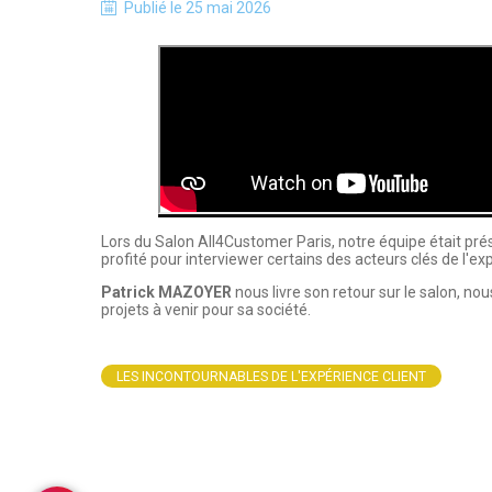
Publié le
25 mai 2026
Lors du Salon All4Customer Paris, notre équipe était pr
profité pour interviewer certains des acteurs clés de l'exp
Patrick MAZOYER
 nous livre son retour sur le salon, no
projets à venir pour sa société.
LES INCONTOURNABLES DE L'EXPÉRIENCE CLIENT