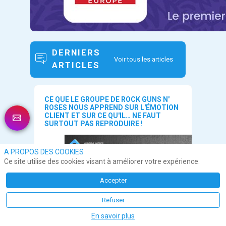
DERNIERS
Voir tous les articles
ARTICLES
CE QUE LE GROUPE DE ROCK GUNS N'
ROSES NOUS APPREND SUR L'ÉMOTION
CLIENT ET SUR CE QU'IL… NE FAUT
SURTOUT PAS REPRODUIRE !
A PROPOS DES COOKIES
Ce site utilise des cookies visant à améliorer votre expérience.
Accepter
Refuser
En savoir plus