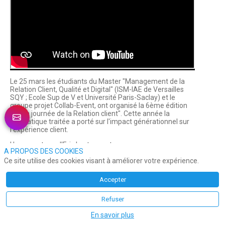
Le 25 mars les étudiants du Master "Management de la 
Relation Client, Qualité et Digital" (ISM-IAE de Versailles 
SQY ; Ecole Sup de V et Université Paris-Saclay) et le 
groupe projet Collab-Event, ont organisé la 6ème édition 
de "La journée de la Relation client". Cette année la 
thématique traitée a porté sur l'impact générationnel sur 
l'expérience client.
Une reportage d'Eric Lestanguet.
A PROPOS DES COOKIES
Ce site utilise des cookies visant à améliorer votre expérience.
LES INCONTOURNABLES DE L'EXPÉRIENCE CLIENT
Accepter
Refuser
En savoir plus
A LA UNE