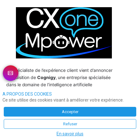
Le spécialiste de l’expérience client vient d’annoncer 
l’acquisition de 
Cognigy
, une entreprise spécialisée 
dans le domaine de l’intelligence artificielle 
conversationnelle et des agents IA, valorisée à près d’un 
A PROPOS DES COOKIES
milliard de dollars.
Ce site utilise des cookies visant à améliorer votre expérience.
Eric LESTANGUET
Accepter
Refuser
BRÈVES
En savoir plus