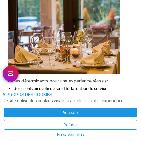
3 axes déterminants pour une expérience réussis:
des clients en quête de rapidité: la lenteur du service 
A PROPOS DES COOKIES
menace leur fidélité,
Ce site utilise des cookies visant à améliorer votre expérience.
le digital, garant de confiance et d’efficacité notamment 
quand le serveur prend la commande via un outil numérique,
Accepter
Les réservations en ligne sont devenues la norme
Refuser
En conclusion, l'étude démontre dans ce secteur que la 
En savoir plus
technologie ne remplace pas l’humain mais le renforce 