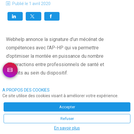
Publié le
1 avril 2020
Webhelp annonce la signature d’un mécénat de
compétences avec l’AP-HP qui va permettre
d’optimiser la montée en puissance du nombre
d’interactions entre professionnels de santé et
patients au sein du dispositif.
Assurer le suivi à distance des patients
A PROPOS DES COOKIES
Ce site utilise des cookies visant à améliorer votre expérience.
Via sa filiale Webhelp Medica, le groupe met à
Accepter
disposition ses équipes et son expertise pour aider
Refuser
l’AP-HP dans la gestion et la structuration de son
En savoir plus
système de télésurveillance COviDOM, une