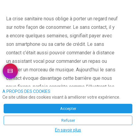
La crise sanitaire nous oblige à porter un regard neuf
sur notre façon de consommer. Le sans contact, il y
a encore quelques semaines, signifiait payer avec
son smartphone ou sa carte de crédit. Le sans
contact c’était aussi pouvoir commander à distance
un assistant vocal pour commander un repas ou
écouter un morceau de musique. Aujourd’hui le sans
contact évoque davantage cette barrière que nous
nous fixons, parfois concrète comme l’illustrent les
A PROPOS DES COOKIES
panneaux mis en place dans les commerces de
Ce site utilise des cookies visant à améliorer votre expérience.
bouche et les enseignes de grande distribution.
Accepter
Parfois de façon invisible lorsqu’il s’agit de mettre
en place des gestes barrières ou tout simplement
Refuser
d’éviter la discussion courtoise que l’on aurait pu
En savoir plus