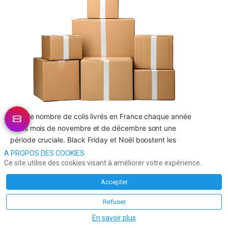
C’est le nombre de colis livrés en France chaque année 
et les mois de novembre et de décembre sont une 
période cruciale. Black Friday et Noël boostent les 
achats de dernière minute pour… 
64%
 des Français.
A PROPOS DES COOKIES
Ce site utilise des cookies visant à améliorer votre expérience.
Mais “dernière minute” implique une exigence forte sur 
les délais de livraison ! Ce service fait donc partie de 
Accepter
l’offre commerciale et gare aux loupés !
Refuser
Eric LESTANGUET
En savoir plus