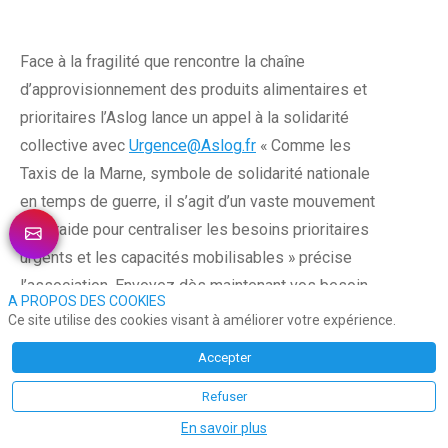
Face à la fragilité que rencontre la chaîne
d’approvisionnement des produits alimentaires et
prioritaires l’Aslog lance un appel à la solidarité
collective avec
Urgence@Aslog.fr
« Comme les
Taxis de la Marne, symbole de solidarité nationale
en temps de guerre, il s’agit d’un vaste mouvement
d’entraide pour centraliser les besoins prioritaires
urgents et les capacités mobilisables » précise
l’association. Envoyez dès maintenant vos besoin
A PROPOS DES COOKIES
de transport ou votre capacité de transport
Ce site utilise des cookies visant à améliorer votre expérience.
disponible à :
urgences@aslog.fr
Accepter
Photo : Yann de Feraudy, président de l’Aslog
Refuser
En savoir plus