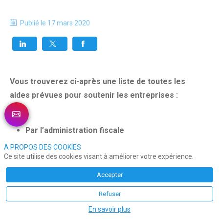
Publié le
17 mars 2020
Vous trouverez ci-après une liste de toutes les
aides prévues pour soutenir les entreprises :
Par l’administration fiscale
A PROPOS DES COOKIES
– Report sans pénalité du règlement des prochaines
Ce site utilise des cookies visant à améliorer votre expérience.
échéances d’impôts directs (acompte d’impôt sur
Accepter
les sociétés, taxe sur les salaires) ;
Refuser
– Possibilité d’opposition aux prélèvement SEPA ou
En savoir plus