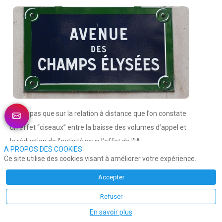
Il n’y a pas que sur la relation à distance que l’on constate
un effet “ciseaux” entre la baisse des volumes d’appel et
la réduction de l'activité sous l’effet de l’IA.
A PROPOS DES COOKIES
Ce site utilise des cookies visant à améliorer votre expérience.
La gestion des courriers à la Présidence de la République
sont soumis à la même attrition avec notamment le
Accepter
soutien de
Mistral AI
(“fait en France”).
Refuser
En savoir plus
Mêmes motifs, même impact sur les flux…et les