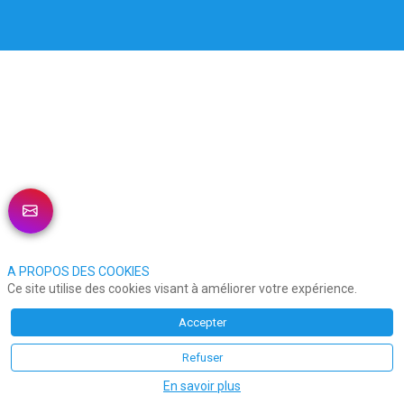
DESCRIPTION
GRDF
(Gaz
Réseau
Distribution
France)
est
le
principal
gestionnaire
de
réseau
de
distribution
A PROPOS DES COOKIES
de
Ce site utilise des cookies visant à améliorer votre expérience.
gaz
naturel
Accepter
en
France.
L’entreprise
Refuser
est
responsable
En savoir plus
de