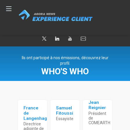
Ils ont participé à nos émissions, découvrez leur
profil.
WHO'S WHO
Jean
Reignier
France
Samuel
de
Fitoussi
Président
Langenhagen
de
Essayiste
COMEARTH
Directrice
adjointe de