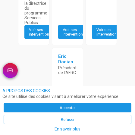
la directrice
du
programme
Services
Publics
Voir ses
Voir ses
Voir ses
interventions
interventions
interventions
Eric
Dadian
Président
de l’AFRC
A PROPOS DES COOKIES
Ce site utilise des cookies visant à améliorer votre expérience.
Accepter
Voir ses
interventions
Refuser
En savoir plus