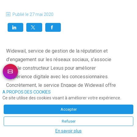
Publié le
27 mai 2020
Widewail, service de gestion de la réputation et
d’engagement sur les réseaux sociaux, s’associe
avec le constructeur Lexus pour améliorer
l’expérience digitale avec les concessionnaires.
Concrètement, le service Engage de Widewail offre
A PROPOS DES COOKIES
aux concessions un suivi en ligne des évaluations
Ce site utilise des cookies visant à améliorer votre expérience.
des clients et une gestion des réponses. Ce
Accepter
nouveau service sera opérationnel à partir du 1er
août. Il permettra également de comparer les avis
Refuser
entre plusieurs concessions et de booster
En savoir plus
l’engagement des publications sur les réseaux