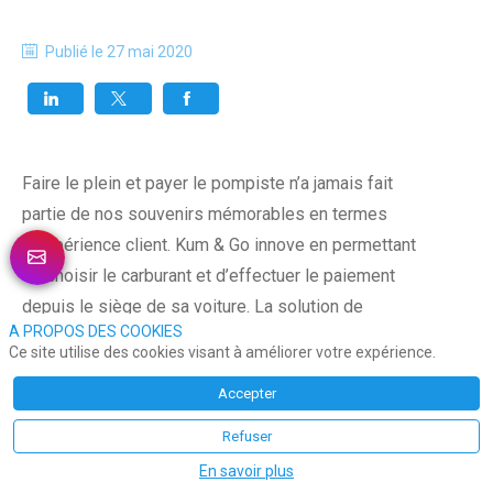
Publié le
27 mai 2020
Faire le plein et payer le pompiste n’a jamais fait
partie de nos souvenirs mémorables en termes
d’expérience client. Kum & Go innove en permettant
de choisir le carburant et d’effectuer le paiement
depuis le siège de sa voiture. La solution de
A PROPOS DES COOKIES
paiement permet également d’exploiter la data sur
Ce site utilise des cookies visant à améliorer votre expérience.
les sujets de la fidélité et du ravitaillement des
Accepter
stations.
Refuser
Ne plus voir le pompiste…
En savoir plus