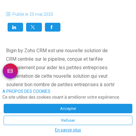
Publié le
20 mai 2020
Bigin by Zoho CRM est une nouvelle solution de
CRM centrée sur le pipeline, conçue et tarifée
spécialement pour aider les petites entreprises.
Présentation de cette nouvelle solution qui veut
soutenir bon nombre de petites entreprises à sortir
A PROPOS DES COOKIES
de leur torpeur actuelle.
Ce site utilise des cookies visant à améliorer votre expérience.
Accepter
« Nous avons créé Bigin pour aider les petites
entreprises à atteindre une croissance maximale
Refuser
avec une courbe d’apprentissage minimale. Grâce à
En savoir plus
ce produit, les petites entreprises sont en mesure