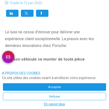
Publié le
12 juin 2020
Le luxe ne cesse d’innover pour délivrer une
expérience client exceptionnelle. La preuve avec les
dernières innovations chez Porsche.
Voir son véhicule se monter de toute pièce
Lorsqu’on est féru d’automobile de luxe, on apprécie
A PROPOS DES COOKIES
Ce site utilise des cookies visant à améliorer votre expérience.
autant ce qui a sous le capot que la carrosserie et la
ligne de son véhicule. L’un ne va pas sans l’autre.
Accepter
Cela dit, commander une voiture de luxe, c’est
Refuser
logiquement s’inscrire sur une liste d’attente. De
En savoir plus
cette idée, Porsche a sorti un nouveau projet client