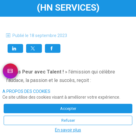
(HN SERVICES)
Publié le
18 septembre 2023
« Sans Peur avec Talent !
» l’émission qui célèbre
l’audace, la passion et le succès, reçoit :
A PROPOS DES COOKIES
Laureline Lebondidier
, en tant que
directrice du
Ce site utilise des cookies visant à améliorer votre expérience.
Développement et Relations Institutionnelles
au
Accepter
sein
du Groupe ETPO
, incarne une figure clé de
Refuser
cette entreprise familiale.
En savoir plus