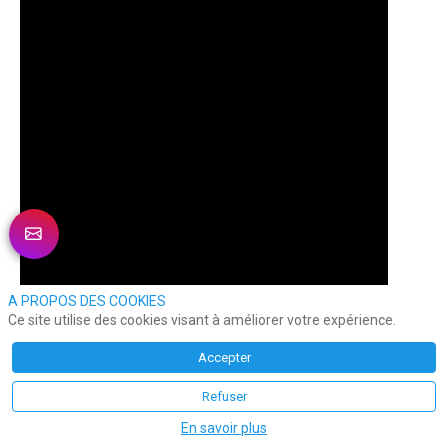
A PROPOS DES COOKIES
Ce site utilise des cookies visant à améliorer votre expérience.
Accepter
Refuser
Interview Flash de
Linda Delacroix
, directrice
Nixxis
En savoir plus
France
pour faire un point sur l’actualité du groupe,