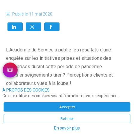
Publié le
11 mai 2020
L’Académie du Service a publié les résultats d’une
enquête sur les initiatives prises et situations des
entreprises durant cette période de pandémie.
Quels enseignements tirer ? Perceptions clients et
collaborateurs vues à la loupe !
A PROPOS DES COOKIES
Ce site utilise des cookies visant à améliorer votre expérience.
Démocratisation de nouveaux outils numériques,
Accepter
nécessité du lien social et formation pour des
collaborateurs à distance sont les principaux faits
Refuser
saillants de l’étude. La rédaction vous a sélectionné
En savoir plus
les chiffres à retenir :