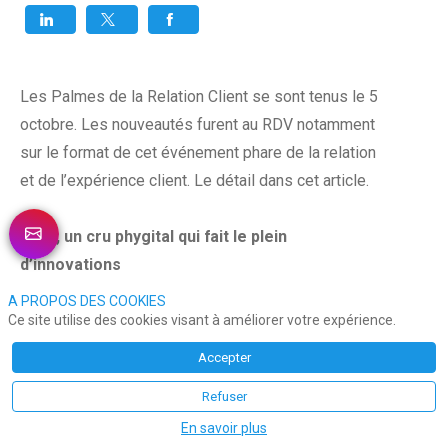
Les Palmes de la Relation Client se sont tenus le 5
octobre. Les nouveautés furent au RDV notamment
sur le format de cet événement phare de la relation
et de l’expérience client. Le détail dans cet article.
2020, un cru phygital qui fait le plein
d’innovations
A PROPOS DES COOKIES
Première nouveauté pour cette 13e mouture, le
Ce site utilise des cookies visant à améliorer votre expérience.
déroulement phygital de l’événement qui s’est tenu à
Accepter
la fois au Théâtre de Paris mais également en
Refuser
distanciel via le remplissage d’un formulaire qui
En savoir plus
redirigeait sur le site de la célèbre association.