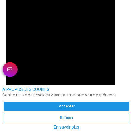
A PROPOS DES COOKIES
Ce site utilise des cookies visant à améliorer votre expérience.
Accepter
Refuser
Interview Flash de
William Debureaux
DG
de
Deafi
lors du salon ALL4Customer, pour
En savoir plus