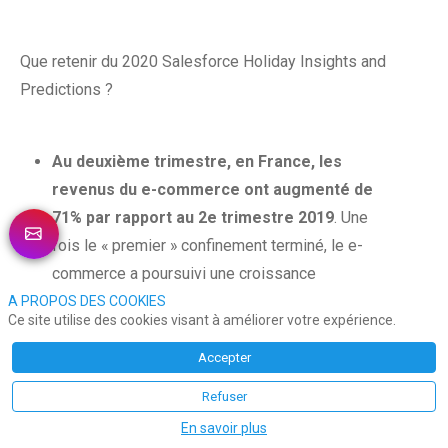
Que retenir du 2020 Salesforce Holiday Insights and
Predictions ?
Au deuxième trimestre, en France, les
revenus du e-commerce ont augmenté de
71% par rapport au 2e trimestre 2019
. Une
fois le « premier » confinement terminé, le e-
commerce a poursuivi une croissance
impressionnante au 3e trimestre avec 50%
A PROPOS DES COOKIES
Ce site utilise des cookies visant à améliorer votre expérience.
d’augmentation des revenus (par rapport au T3
2019),
Accepter
L’ordinateur est de nouveau en odeur de
Refuser
sainteté pour les achats en ligne,
En savoir plus