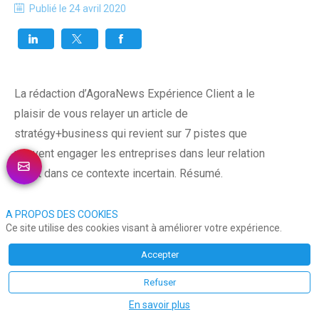
Publié le
24 avril 2020
La rédaction d’AgoraNews Expérience Client a le
plaisir de vous relayer un article de
stratégy+business qui revient sur 7 pistes que
peuvent engager les entreprises dans leur relation
client dans ce contexte incertain. Résumé.
Parce que le coronavirus oblige les personnes à
A PROPOS DES COOKIES
Ce site utilise des cookies visant à améliorer votre expérience.
adopter un mode de vie presque exclusivement
numérique, il importe pour les entreprises
Accepter
d’imprégner les expériences virtuelles d’une touche
Refuser
humaine et émotionnelle. Toutes les relations ont
En savoir plus
une composante émotionnelle – et cela est vrai pour