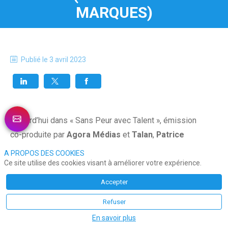
MARQUES)
Publié le
3 avril 2023
Aujourd’hui dans « Sans Peur avec Talent », émission
co-produite par
Agora Médias
et
Talan
,
Patrice
Bégay
reçoit:
A PROPOS DES COOKIES
Ce site utilise des cookies visant à améliorer votre expérience.
Sylvie NOEL, Directrice de la stratégie et de la
Accepter
performance achats chez COVEA
, met en avant
Refuser
les hommes et les femmes de leurs équipes. Cette
En savoir plus
richesse humaine, ils l’accompagnent et la font