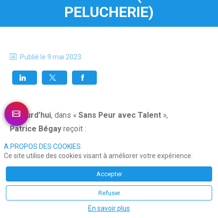
PELUCHERIE)
Publié le
9 mai 2023
Aujourd’hui
, dans «
Sans Peur avec Talent
»,
Patrice Bégay
reçoit :
A PROPOS DES COOKIES
Luc Laurentin, Vice-Président BVA et président
Ce site utilise des cookies visant à améliorer votre expérience.
de la commission Etudes de Syntec Conseil.
Accepter
Refuser
Syntec Conseil
représente 15 000 entreprises de
En savoir plus
conseil, de toutes tailles, qui réunissent 120 000