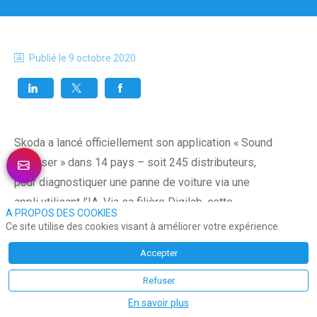
Publié le
9 octobre 2020
Skoda a lancé officiellement son application « Sound
Analyser » dans 14 pays – soit 245 distributeurs,
pour diagnostiquer une panne de voiture via une
appli utilisant l’IA. Via sa filière Digilab, cette
A PROPOS DES COOKIES
application qui se base sur de la reconnaissance
Ce site utilise des cookies visant à améliorer votre expérience.
sonore. L’idée est de comparer les bruits de son
Accepter
moteur avec une banque de données sonores.
L’algorithme permet ainsi de faire matcher le bruit
Refuser
reconnu avec celui enregistré et ainsi d’établir un
En savoir plus