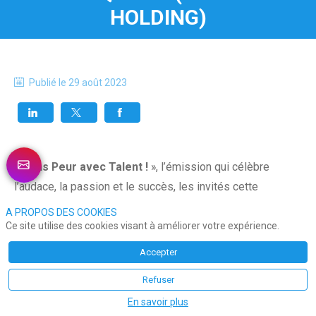
HOLDING)
Publié le
29 août 2023
« Sans Peur avec Talent !
», l’émission qui célèbre
l’audace, la passion et le succès, les invités cette
semaine sont :
A PROPOS DES COOKIES
Ce site utilise des cookies visant à améliorer votre expérience.
Philippe Cassoulat
a co-fondé, il y a plus de vingt
Accepter
ans, le groupe
Talan
dont il est aujourd’hui le
Refuser
directeur général. Fort de quelque 5000
En savoir plus
collaborateurs présents dans 21 pays, Talan est