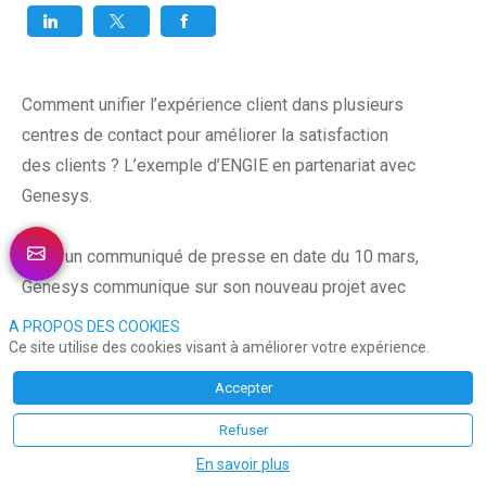
Comment unifier l’expérience client dans plusieurs
centres de contact pour améliorer la satisfaction
des clients ? L’exemple d’ENGIE en partenariat avec
Genesys.
Dans un communiqué de presse en date du 10 mars,
Genesys communique sur son nouveau projet avec
Engie, 3 mois après son lancement.
A PROPOS DES COOKIES
Ce site utilise des cookies visant à améliorer votre expérience.
Pour améliorer son expérience client, ENGIE a
Accepter
évolué de l’utilisation de plusieurs technologies
Refuser
traditionnelles sur site vers une solution unifiée de
En savoir plus
Genesys®, un des leaders dans le cloud spécialisé