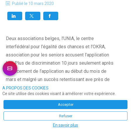
Publié le
10 mars 2020
Deux associations belges, l’UNIA, le centre
interfédéral pour l’égalité des chances et l’OKRA,
association pour les seniors accusent l’application
Lidl Plus de discrimination 10 jours seulement après
le lancement de l’application au début du mois de
mars et malgré un succès retentissant ave près de
300 000 utilisateurs.
A PROPOS DES COOKIES
Ce site utilise des cookies visant à améliorer votre expérience.
L’objet du grief : la digitalisation du programme
Accepter
uniquement accessible via smartphone qui de fait
Refuser
excluent les personnes précaires et les seniors
En savoir plus
touchés de plein fouet par la fracture numérique.