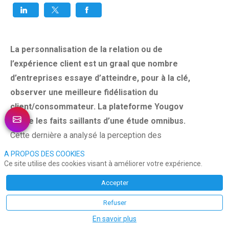
La personnalisation de la relation ou de
l’expérience client est un graal que nombre
d’entreprises essaye d’atteindre, pour à la clé,
observer une meilleure fidélisation du
client/consommateur. La plateforme Yougov
relate les faits saillants d’une étude omnibus.
Cette dernière a analysé la perception des
consommateurs dans plusieurs secteurs :
A PROPOS DES COOKIES
technologie, automobile, jeux vidéo, banque,
Ce site utilise des cookies visant à améliorer votre expérience.
restauration et jeux d’argent (cf.méthodologie).
Accepter
Refuser
Le chiffre à retenir : Celui de 20%. Effectivement, au
En savoir plus
regard des réponses, environ 1 consommateur sur 5