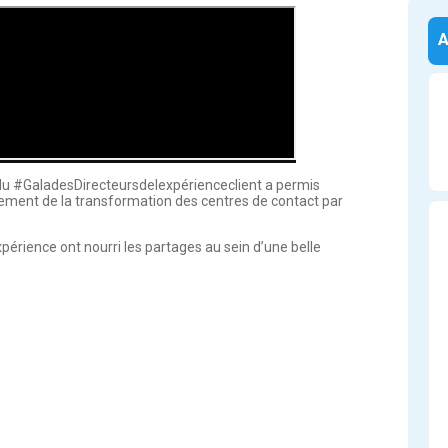
du #GaladesDirecteursdelexpérienceclient a permis 
ment de la transformation des centres de contact par 
rience ont nourri les partages au sein d’une belle 