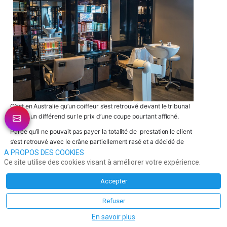
C’est en Australie qu’un coiffeur s’est retrouvé devant le tribunal 
suite à un différend sur le prix d’une coupe pourtant affiché.
Parce qu’il ne pouvait pas payer la totalité de  prestation le client 
s’est retrouvé avec le crâne partiellement rasé et a décidé de 
poursuivre le professionnel.
A PROPOS DES COOKIES
Ce site utilise des cookies visant à améliorer votre expérience.
Le tribunal a débouté le client en précisant que les prix affichés 
n'étaient pas négociables !
Accepter
On ne choisit pas ses cheveux mais…on choisit son coiffeur! 
Refuser
Chauve qui peut…
En savoir plus
Eric LESTANGUET