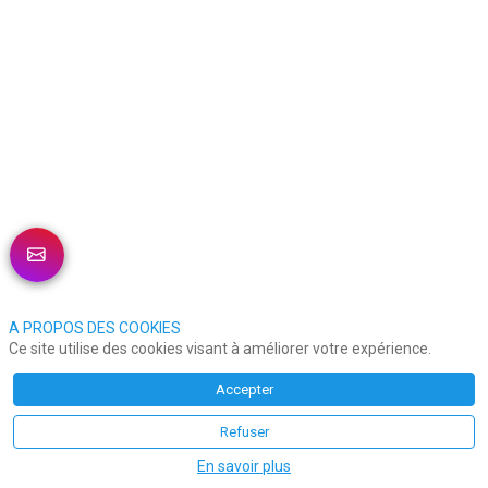
DESCRIPTION
Outsourcia
est
un
groupe
international
spécialisé
dans
l’externalisation
responsable
de
la
relation
client,
des
processus
métiers
A PROPOS DES COOKIES
(BPO)
Ce site utilise des cookies visant à améliorer votre expérience.
et
des
Accepter
services
digitaux.
Depuis
Refuser
plus
de
En savoir plus
20